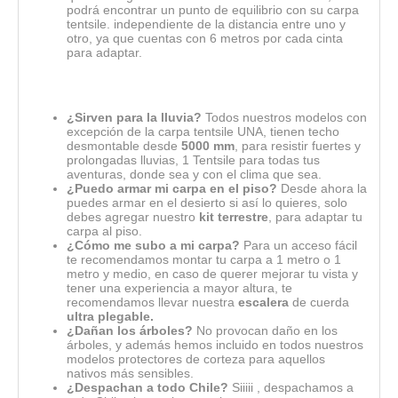
podrá encontrar un punto de equilibrio con su carpa
tentsile. independiente de la distancia entre uno y
otro, ya que cuentas con 6 metros por cada cinta
para adaptar.
¿Sirven para la lluvia?
Todos nuestros modelos con
excepción de la carpa tentsile UNA, tienen techo
desmontable desde
5000 mm
, para resistir fuertes y
prolongadas lluvias, 1 Tentsile para todas tus
aventuras, donde sea y con el clima que sea.
¿Puedo armar mi carpa en el piso?
Desde ahora la
puedes armar en el desierto si así lo quieres, solo
debes agregar nuestro
kit terrestre
, para adaptar tu
carpa al piso.
¿Cómo me subo a mi carpa?
Para un acceso fácil
te recomendamos montar tu carpa a 1 metro o 1
metro y medio, en caso de querer mejorar tu vista y
tener una experiencia a mayor altura, te
recomendamos llevar nuestra
escalera
de cuerda
ultra plegable.
¿Dañan los árboles?
No provocan daño en los
árboles, y además hemos incluido en todos nuestros
modelos protectores de corteza para aquellos
nativos más sensibles.
¿Despachan a todo Chile?
Siiiii , despachamos a