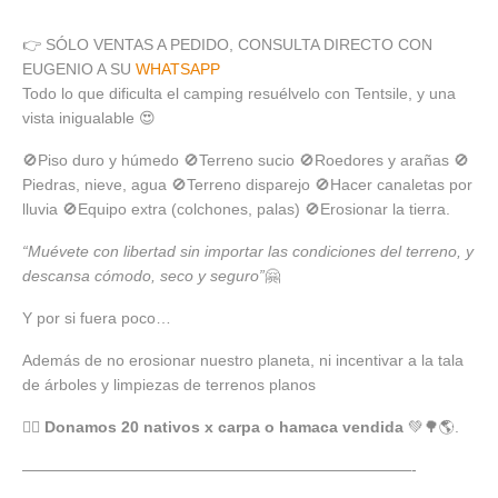
👉 SÓLO VENTAS A PEDIDO, CONSULTA DIRECTO CON
EUGENIO A SU
WHATSAPP
Todo lo que dificulta el camping resuélvelo con Tentsile, y una
vista inigualable 😍
🚫Piso duro y húmedo 🚫Terreno sucio 🚫Roedores y arañas 🚫
Piedras, nieve, agua 🚫Terreno disparejo 🚫Hacer canaletas por
lluvia 🚫Equipo extra (colchones, palas) 🚫Erosionar la tierra.
“Muévete con libertad sin importar las condiciones del terreno, y
descansa cómodo, seco y seguro”
🤗
Y por si fuera poco…
Además de no erosionar nuestro planeta, ni incentivar a la tala
de árboles y limpiezas de terrenos planos
👉🏼
Donamos 20 nativos x carpa o hamaca vendida
💚🌳🌎.
—————————————————————————-