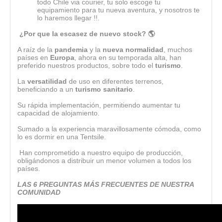
todo Chile via courier, tu solo escoge tu
equipamiento para tu nueva aventura, y nosotros te
lo haremos llegar !!.
¿Por que la escasez de nuevo stock? 🌎
A raíz de la
pandemia
y la
nueva normalidad
, muchos
países en
Europa
, ahora en su temporada alta, han
preferido nuestros productos, sobre todo el
turismo
.
La
versatilidad
de uso en diferentes terrenos,
beneficiando a un
turismo sanitario
.
Su rápida implementación, permitiendo aumentar tu
capacidad de alojamiento.
Sumado a la experiencia maravillosamente cómoda, como
lo es dormir en una Tentsile.
Han comprometido a nuestro equipo de producción,
obligándonos a distribuir un menor volumen a todos los
países.
LAS 6 PREGUNTAS MÁS FRECUENTES DE NUESTRA
COMUNIDAD