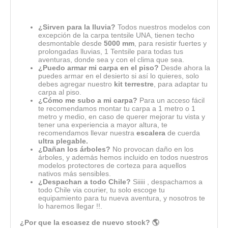
¿Sirven para la lluvia?
Todos nuestros modelos con
excepción de la carpa tentsile UNA, tienen techo
desmontable desde
5000 mm
, para resistir fuertes y
prolongadas lluvias, 1 Tentsile para todas tus
aventuras, donde sea y con el clima que sea.
¿Puedo armar mi carpa en el piso?
Desde ahora la
puedes armar en el desierto si así lo quieres, solo
debes agregar nuestro
kit terrestre
, para adaptar tu
carpa al piso.
¿Cómo me subo a mi carpa?
Para un acceso fácil
te recomendamos montar tu carpa a 1 metro o 1
metro y medio, en caso de querer mejorar tu vista y
tener una experiencia a mayor altura, te
recomendamos llevar nuestra
escalera
de cuerda
ultra plegable.
¿Dañan los árboles?
No provocan daño en los
árboles, y además hemos incluido en todos nuestros
modelos protectores de corteza para aquellos
nativos más sensibles.
¿Despachan a todo Chile?
Siiiii , despachamos a
todo Chile via courier, tu solo escoge tu
equipamiento para tu nueva aventura, y nosotros te
lo haremos llegar !!.
¿Por que la escasez de nuevo stock? 🌎