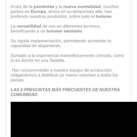
A raíz de la
pandemia
y la
nueva normalidad
, muchos
países en
Europa
, ahora en su temporada alta, han
preferido nuestros productos, sobre todo el
turismo
.
La
versatilidad
de uso en diferentes terrenos,
beneficiando a un
turismo sanitario
.
Su rápida implementación, permitiendo aumentar tu
capacidad de alojamiento.
Sumado a la experiencia maravillosamente cómoda, como
lo es dormir en una Tentsile.
Han comprometido a nuestro equipo de producción,
obligándonos a distribuir un menor volumen a todos los
países.
LAS 6 PREGUNTAS MÁS FRECUENTES DE NUESTRA
COMUNIDAD